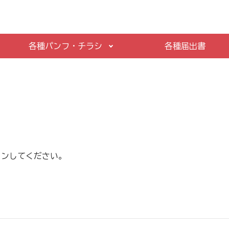
各種パンフ・チラシ
各種届出書
インしてください。